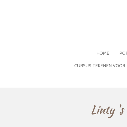
Ga
direct
naar
de
hoofdinhoud
HOME
PO
CURSUS TEKENEN VOOR 
Linty '