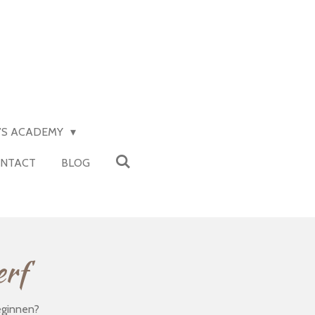
Y’S ACADEMY
NTACT
BLOG
erf
beginnen?