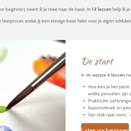
oor beginners neem ik je mee naar de basis. In
14 lessen
help ik j
je leerproces zodat jij een stevige basis hebt voor je eigen schilderi
De start
In de
eerste 4 lessen
ne
Hoe kies je het juist
welke penselen zijn
Praktische oefeninge
Basistechniek en pen
Van vlek naar vorm...
Laten we beginnen