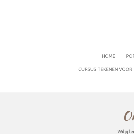
Ga
direct
naar
de
hoofdinhoud
HOME
PO
CURSUS TEKENEN VOOR 
On
Wil jij 